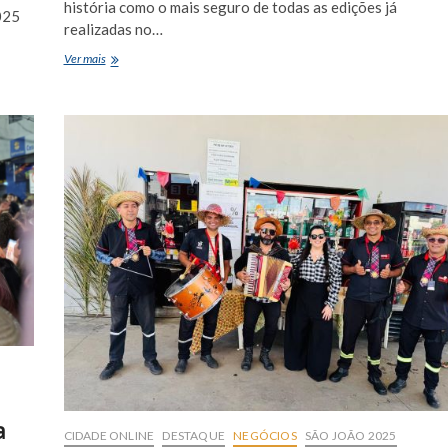
história como o mais seguro de todas as edições já
025
realizadas no…
Reconhecimento
Ver mais
facial,
drones
e
inteligência
garantem
São
João
de
Euclides
da
Cunha
sem
ocorrências
graves
a
CIDADE ONLINE
DESTAQUE
NEGÓCIOS
SÃO JOÃO 2025