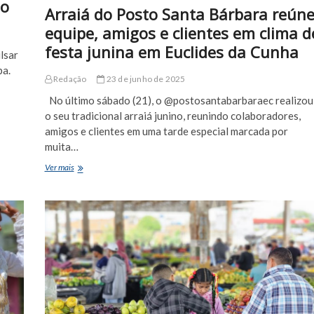
ão
Arraiá do Posto Santa Bárbara reún
equipe, amigos e clientes em clima d
festa junina em Euclides da Cunha
lsar
ba.
Redação
23 de junho de 2025
No último sábado (21), o @postosantabarbaraec realizou
o seu tradicional arraiá junino, reunindo colaboradores,
amigos e clientes em uma tarde especial marcada por
muita…
Arraiá
Ver mais
do
Posto
Santa
Bárbara
reúne
equipe,
amigos
e
clientes
em
clima