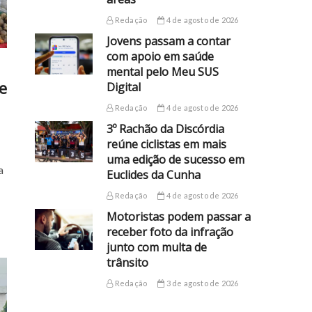
Redação
4 de agosto de 2026
Jovens passam a contar
com apoio em saúde
mental pelo Meu SUS
e
Digital
Redação
4 de agosto de 2026
3º Rachão da Discórdia
reúne ciclistas em mais
uma edição de sucesso em
a
Euclides da Cunha
Redação
4 de agosto de 2026
Motoristas podem passar a
receber foto da infração
junto com multa de
trânsito
Redação
3 de agosto de 2026