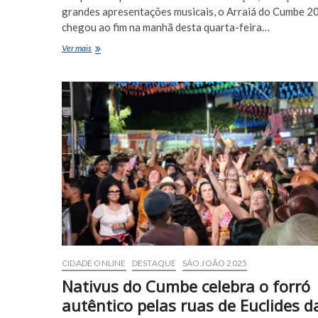
grandes apresentações musicais, o Arraiá do Cumbe 2
chegou ao fim na manhã desta quarta-feira…
Arraiá
Ver mais
do
Cumbe
2025
se
despede
com
multidão,
forró
e
animação
após
quatro
dias
de
festa
em
CIDADE ONLINE
DESTAQUE
SÃO JOÃO 2025
Euclides
da
Nativus do Cumbe celebra o forró
Cunha
autêntico pelas ruas de Euclides d