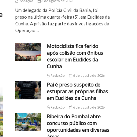
Redação
6 de agosto de 2026
e
Um delegado da Polícia Civil da Bahia, foi
e
preso na última quarta-feira (5), em Euclides da
Cunha. A prisão faz parte das investigações da
Operação…
Motociclista fica ferido
após colisão com ônibus
escolar em Euclides da
Cunha
Redação
6 de agosto de 2026
Pai é preso suspeito de
estuprar as próprias filhas
em Euclides da Cunha
Redação
6 de agosto de 2026
Ribeira do Pombal abre
concurso público com
oportunidades em diversas
áreas