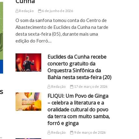
Cunha
Redação
6 de junho de 2026
O som da sanfona tomou conta do Centro de
Abastecimento de Euclides da Cunha na tarde
desta sexta-feira (05), durante mais uma
edição do Forró…
Euclides da Cunha recebe
concerto gratuito da
Orquestra Sinfônica da
Bahia nesta sexta-feira (20)
Redação
17 de março de 2026
s
FLIQUI: Um Povo de Ginga
– celebra a literatura e a
oralidade cultural do povo
da terra com muito samba,
forró e ginga
Redação
9 de março de 2026
…