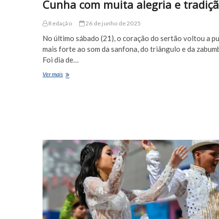
Cunha com muita alegria e tradiç
Redação
26 de junho de 2025
No último sábado (21), o coração do sertão voltou a pu
mais forte ao som da sanfona, do triângulo e da zabum
Foi dia de…
Nativus
Ver mais
do
Cumbe
celebra
o
forró
autêntico
pelas
ruas
de
Euclides
da
Cunha
com
muita
alegria
e