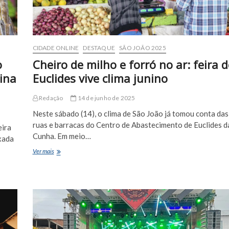
de
festa
junina
em
Euclides
CIDADE ONLINE
DESTAQUE
SÃO JOÃO 2025
da
Cunha
o
Cheiro de milho e forró no ar: feira d
nina
Euclides vive clima junino
Redação
14 de junho de 2025
Neste sábado (14), o clima de São João já tomou conta das
ruas e barracas do Centro de Abastecimento de Euclides d
eira
Cunha. Em meio…
xada
Cheiro
Ver mais
de
milho
e
forró
no
ar:
feira
de