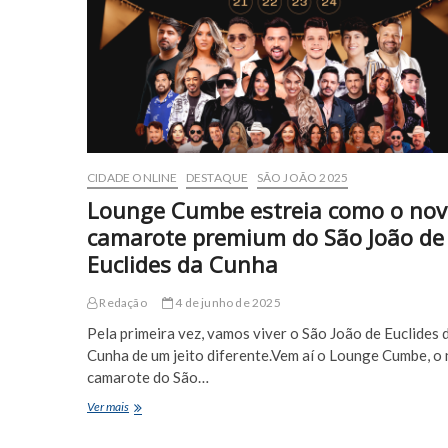
Puxada
Junina
pelas
ruas
de
Euclides
da
Cunha
CIDADE ONLINE
DESTAQUE
SÃO JOÃO 2025
Lounge Cumbe estreia como o no
camarote premium do São João de
Euclides da Cunha
Redação
4 de junho de 2025
Pela primeira vez, vamos viver o São João de Euclides 
Cunha de um jeito diferente.Vem aí o Lounge Cumbe, o
camarote do São…
Lounge
Ver mais
Cumbe
estreia