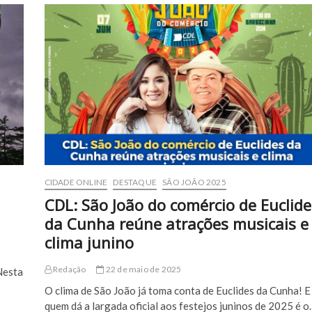
Arraiá
do
Cumbe
2025
de
Euclides
da
Cunha
é
divulgada
CIDADE ONLINE
DESTAQUE
SÃO JOÃO 2025
CDL: São João do comércio de Euclide
da Cunha reúne atrações musicais e
clima junino
Redação
22 de maio de 2025
Nesta
O clima de São João já toma conta de Euclides da Cunha! E
quem dá a largada oficial aos festejos juninos de 2025 é o