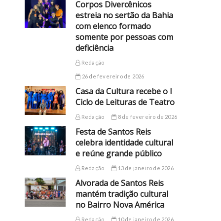
Corpos Divercênicos
estreia no sertão da Bahia
com elenco formado
somente por pessoas com
deficiência
Redação
26 de fevereiro de 2026
Casa da Cultura recebe o I
Ciclo de Leituras de Teatro
Redação
8 de fevereiro de 2026
Festa de Santos Reis
celebra identidade cultural
e reúne grande público
Redação
13 de janeiro de 2026
Alvorada de Santos Reis
mantém tradição cultural
no Bairro Nova América
Redação
10 de janeiro de 2026