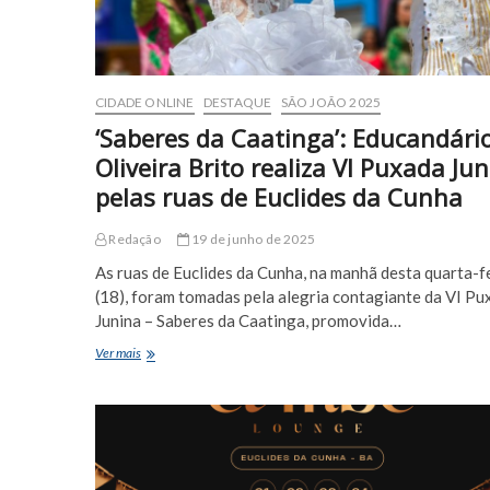
tradição
CIDADE ONLINE
DESTAQUE
SÃO JOÃO 2025
‘Saberes da Caatinga’: Educandári
Oliveira Brito realiza VI Puxada Ju
pelas ruas de Euclides da Cunha
Redação
19 de junho de 2025
As ruas de Euclides da Cunha, na manhã desta quarta-f
(18), foram tomadas pela alegria contagiante da VI Pu
Junina – Saberes da Caatinga, promovida…
‘Saberes
Ver mais
da
Caatinga’:
Educandário
Oliveira
Brito
realiza
VI