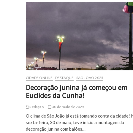
como
o
novo
camarote
premium
do
São
João
de
Euclides
da
Cunha
CIDADE ONLINE
DESTAQUE
SÃO JOÃO 2025
Decoração junina já começou em
Euclides da Cunha!
Redação
30 de maio de 2025
O clima de São João já está tomando conta da cidade! 
sexta-feira, 30 de maio, teve início a montagem da
decoração junina com balões…