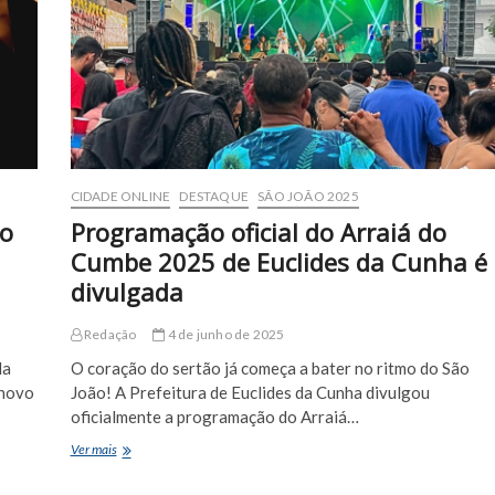
Euclides
vive
clima
junino
CIDADE ONLINE
DESTAQUE
SÃO JOÃO 2025
vo
Programação oficial do Arraiá do
Cumbe 2025 de Euclides da Cunha é
divulgada
Redação
4 de junho de 2025
da
O coração do sertão já começa a bater no ritmo do São
 novo
João! A Prefeitura de Euclides da Cunha divulgou
oficialmente a programação do Arraiá…
Programação
Ver mais
oficial
do