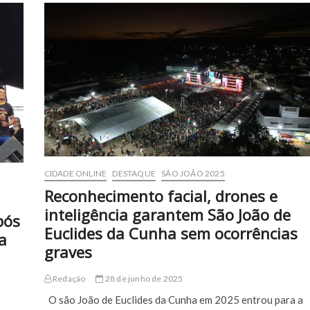
CIDADE ONLINE
DESTAQUE
SÃO JOÃO 2025
Reconhecimento facial, drones e
inteligência garantem São João de
pós
Euclides da Cunha sem ocorrências
a
graves
Redação
28 de junho de 2025
O são João de Euclides da Cunha em 2025 entrou para a