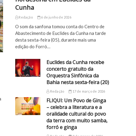
Cunha
Redação
6 de junho de 2026
O som da sanfona tomou conta do Centro de
Abastecimento de Euclides da Cunha na tarde
desta sexta-feira (05), durante mais uma
edição do Forró…
Euclides da Cunha recebe
concerto gratuito da
Orquestra Sinfônica da
Bahia nesta sexta-feira (20)
Redação
17 de março de 2026
a
FLIQUI: Um Povo de Ginga
– celebra a literatura e a
oralidade cultural do povo
da terra com muito samba,
forró e ginga