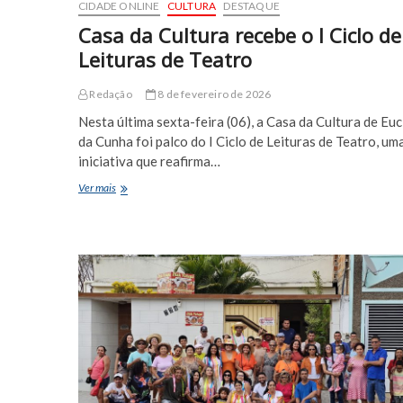
CIDADE ONLINE
CULTURA
DESTAQUE
com
muito
Casa da Cultura recebe o I Ciclo de
samba,
Leituras de Teatro
forró
e
ginga
Redação
8 de fevereiro de 2026
Nesta última sexta-feira (06), a Casa da Cultura de Euc
da Cunha foi palco do I Ciclo de Leituras de Teatro, um
iniciativa que reafirma…
Casa
Ver mais
da
Cultura
recebe
o
I
Ciclo
de
Leituras
de
Teatro