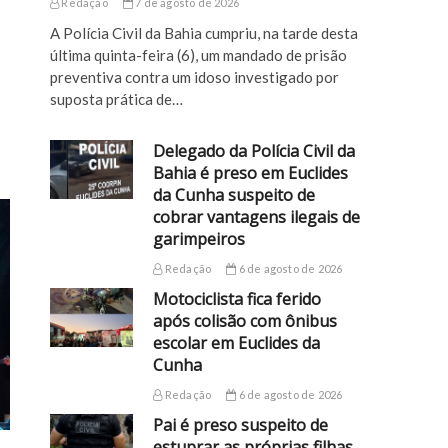
Redação
7 de agosto de 2026
A Polícia Civil da Bahia cumpriu, na tarde desta
última quinta-feira (6), um mandado de prisão
preventiva contra um idoso investigado por
suposta prática de…
Delegado da Polícia Civil da
Bahia é preso em Euclides
da Cunha suspeito de
cobrar vantagens ilegais de
garimpeiros
Redação
6 de agosto de 2026
Motociclista fica ferido
após colisão com ônibus
escolar em Euclides da
Cunha
Redação
6 de agosto de 2026
Pai é preso suspeito de
estuprar as próprias filhas