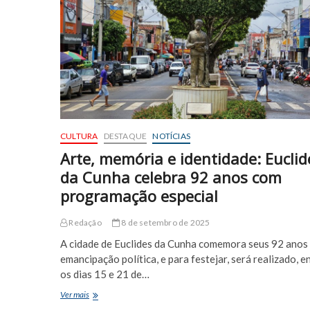
Bairro
Nova
América
CULTURA
DESTAQUE
NOTÍCIAS
Arte, memória e identidade: Euclid
da Cunha celebra 92 anos com
programação especial
Redação
8 de setembro de 2025
A cidade de Euclides da Cunha comemora seus 92 anos
emancipação política, e para festejar, será realizado, e
os dias 15 e 21 de…
Arte,
Ver mais
memória