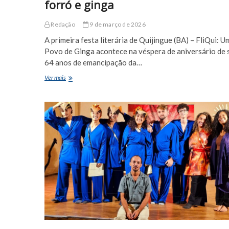
forró e ginga
Redação
9 de março de 2026
A primeira festa literária de Quijingue (BA) – FliQui: U
Povo de Ginga acontece na véspera de aniversário de 
64 anos de emancipação da…
FLIQUI:
Ver mais
Um
Povo
de
Ginga
–
celebra
a
literatura
e
a
oralidade
cultural
do
povo
da
terra