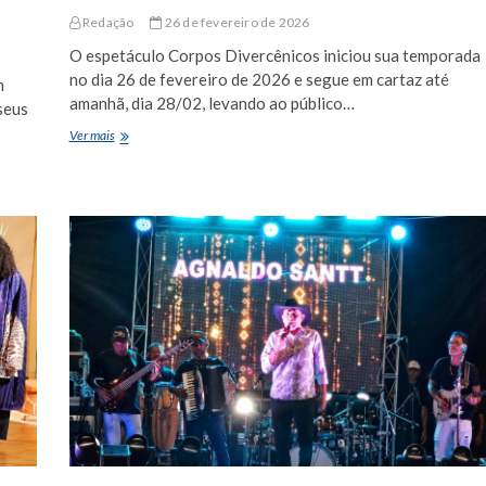
Redação
26 de fevereiro de 2026
O espetáculo Corpos Divercênicos iniciou sua temporada
no dia 26 de fevereiro de 2026 e segue em cartaz até
m
amanhã, dia 28/02, levando ao público…
seus
Corpos
Ver mais
Divercênicos
estreia
no
sertão
da
Bahia
com
elenco
formado
somente
por
pessoas
com
deficiência