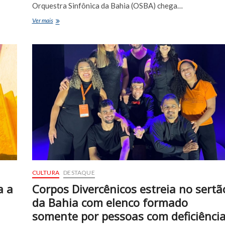
Orquestra Sinfônica da Bahia (OSBA) chega…
Euclides
Ver mais
da
Cunha
recebe
concerto
gratuito
da
Orquestra
Sinfônica
da
Bahia
nesta
sexta-
feira
(20)
CULTURA
DESTAQUE
a a
Corpos Divercênicos estreia no sertã
da Bahia com elenco formado
somente por pessoas com deficiênci