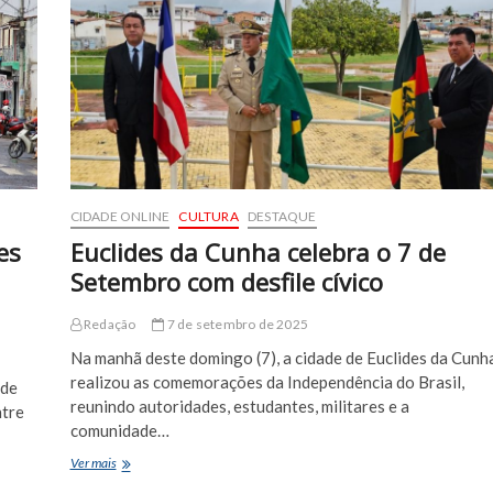
na
Maratona
Monumental
em
Brasília
CIDADE ONLINE
CULTURA
DESTAQUE
es
Euclides da Cunha celebra o 7 de
Setembro com desfile cívico
Redação
7 de setembro de 2025
Na manhã deste domingo (7), a cidade de Euclides da Cunh
realizou as comemorações da Independência do Brasil,
 de
reunindo autoridades, estudantes, militares e a
ntre
comunidade…
Euclides
Ver mais
da