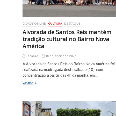
CIDADE ONLINE
CULTURA
DESTAQUE
Alvorada de Santos Reis mantém
tradição cultural no Bairro Nova
América
Redação
10 de janeiro de 2026
A Alvorada de Santos Reis do Bairro Nova América foi
realizada na madrugada deste sábado (10), com
concentração a partir das 4h da manhã, em…
Alvorada
Ver mais
de
Santos
Reis
mantém
tradição
cultural
no