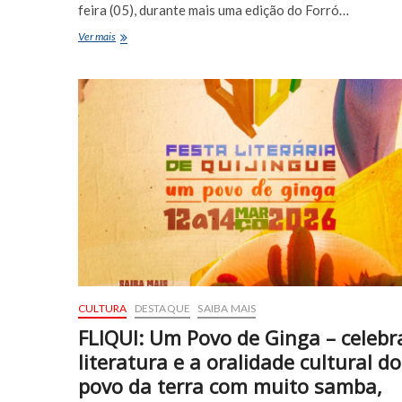
feira (05), durante mais uma edição do Forró…
Sanfona,
Ver mais
tradição
e
emoção:
Forró
na
Feira
celebra
a
cultura
nordestina
em
Euclides
da
Cunha
CULTURA
DESTAQUE
SAIBA MAIS
FLIQUI: Um Povo de Ginga – celebr
literatura e a oralidade cultural do
povo da terra com muito samba,