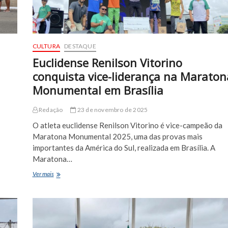
CULTURA
DESTAQUE
Euclidense Renilson Vitorino
conquista vice-liderança na Maraton
Monumental em Brasília
Redação
23 de novembro de 2025
O atleta euclidense Renilson Vitorino é vice-campeão da
Maratona Monumental 2025, uma das provas mais
importantes da América do Sul, realizada em Brasília. A
Maratona…
Euclidense
Ver mais
Renilson
Vitorino
conquista
vice-
liderança