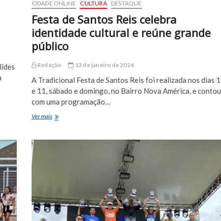
CIDADE ONLINE
CULTURA
DESTAQUE
Festa de Santos Reis celebra
identidade cultural e reúne grande
público
Redação
13 de janeiro de 2026
lides
a
A Tradicional Festa de Santos Reis foi realizada nos dias 
e 11, sábado e domingo, no Bairro Nova América, e contou
com uma programação…
Festa
Ver mais
de
Santos
Reis
celebra
identidade
cultural
e
reúne
grande
público