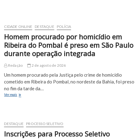
Fim
de
Linha:
homem
é
CIDADE ONLINE
DESTAQUE
POLÍCIA
preso
Homem procurado por homicídio em
com
1
Ribeira do Pombal é preso em São Paulo
kg
durante operação integrada
de
cocaína,
150
Redação
2 de agosto de 2026
munições
Um homem procurado pela Justiça pelo crime de homicídio
e
medicamentos
cometido em Ribeira do Pombal, no nordeste da Bahia, foi preso
irregulares
no fim da tarde da…
na
Homem
Ver mais
BR-
procurado
116
por
homicídio
em
Ribeira
DESTAQUE
PROCESSO SELETIVO
do
Inscrições para Processo Seletivo
Pombal
é