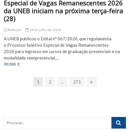
Especial de Vagas Remanescentes 2026
preso
da UNEB iniciam na próxima terça-feira
em
São
(28)
Paulo
durante
Redação
28 de julho de 2026
operação
integrada
A UNEB publicou o Edital nº 067/2026, que regulamenta
o Processo Seletivo Especial de Vagas Remanescentes
2026 para ingresso em cursos de graduação presenciais e na
modalidade semipresencial,…
Inscrições
Ver mais
para
Processo
Paginação
Seletivo
Page
Page
Page
Próxima
1
2
…
271
Especial
Página
de
de
Vagas
posts
Remanescentes
2026
da
UNEB
Procurar..
iniciam
na