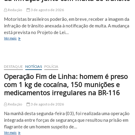
edição
de
Redação
3 de agosto de 2026
sucesso
em
Motoristas brasileiros poderão, em breve, receber a imagem da
Euclides
infração de trânsito anexada à notificação de multa. A mudança
da
está prevista no Projeto de Lei…
Cunha
Motoristas
Ver mais
podem
passar
a
receber
foto
DESTAQUE
NOTÍCIAS
POLÍCIA
da
Operação Fim de Linha: homem é preso
infração
junto
com 1 kg de cocaína, 150 munições e
com
medicamentos irregulares na BR-116
multa
de
trânsito
Redação
3 de agosto de 2026
Na manhã desta segunda-feira (03), foi realizada uma operação
integrada entre forças de segurança que resultou na prisão em
flagrante de um homem suspeito de…
Operação
Ver mais