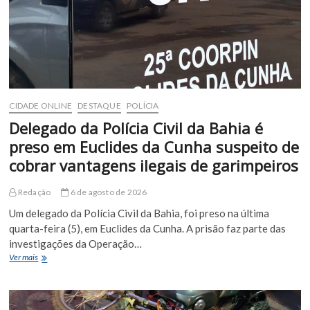
CIDADE ONLINE
DESTAQUE
POLÍCIA
Delegado da Polícia Civil da Bahia é
preso em Euclides da Cunha suspeito de
cobrar vantagens ilegais de garimpeiros
Redação
6 de agosto de 2026
Um delegado da Polícia Civil da Bahia, foi preso na última
quarta-feira (5), em Euclides da Cunha. A prisão faz parte das
investigações da Operação…
Delegado
Ver mais
da
Polícia
Civil
da