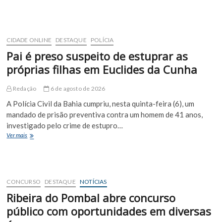
fica
ferido
após
colisão
com
CIDADE ONLINE
DESTAQUE
POLÍCIA
ônibus
Pai é preso suspeito de estuprar as
escolar
em
próprias filhas em Euclides da Cunha
Euclides
da
Redação
6 de agosto de 2026
Cunha
A Polícia Civil da Bahia cumpriu, nesta quinta-feira (6), um
mandado de prisão preventiva contra um homem de 41 anos,
investigado pelo crime de estupro…
Pai
Ver mais
é
preso
suspeito
de
estuprar
CONCURSO
DESTAQUE
NOTÍCIAS
as
Ribeira do Pombal abre concurso
próprias
filhas
público com oportunidades em diversas
em