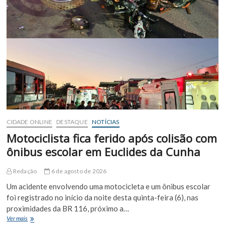
Bahia
é
preso
em
Euclides
da
Cunha
suspeito
de
cobrar
vantagens
ilegais
de
CIDADE ONLINE
DESTAQUE
NOTÍCIAS
garimpeiros
Motociclista fica ferido após colisão com
ônibus escolar em Euclides da Cunha
Redação
6 de agosto de 2026
Um acidente envolvendo uma motocicleta e um ônibus escolar
foi registrado no início da noite desta quinta-feira (6), nas
proximidades da BR 116, próximo a…
Motociclista
Ver mais