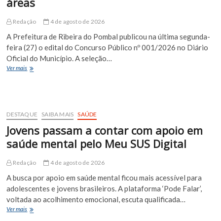
áreas
Euclides
da
Cunha
Redação
4 de agosto de 2026
A Prefeitura de Ribeira do Pombal publicou na última segunda-
feira (27) o edital do Concurso Público nº 001/2026 no Diário
Oficial do Município. A seleção…
Ribeira
Ver mais
do
Pombal
abre
concurso
público
DESTAQUE
SAIBA MAIS
SAÚDE
com
Jovens passam a contar com apoio em
oportunidades
em
saúde mental pelo Meu SUS Digital
diversas
áreas
Redação
4 de agosto de 2026
A busca por apoio em saúde mental ficou mais acessível para
adolescentes e jovens brasileiros. A plataforma ‘Pode Falar’,
voltada ao acolhimento emocional, escuta qualificada…
Jovens
Ver mais
passam