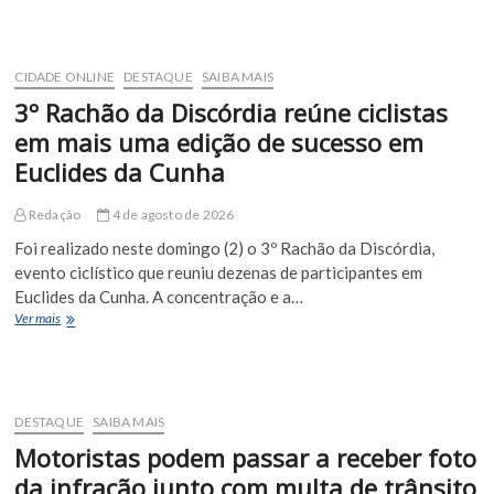
a
contar
com
apoio
CIDADE ONLINE
DESTAQUE
SAIBA MAIS
em
3º Rachão da Discórdia reúne ciclistas
saúde
mental
em mais uma edição de sucesso em
pelo
Euclides da Cunha
Meu
SUS
Digital
Redação
4 de agosto de 2026
Foi realizado neste domingo (2) o 3º Rachão da Discórdia,
evento ciclístico que reuniu dezenas de participantes em
Euclides da Cunha. A concentração e a…
3º
Ver mais
Rachão
da
Discórdia
reúne
ciclistas
DESTAQUE
SAIBA MAIS
em
Motoristas podem passar a receber foto
mais
uma
da infração junto com multa de trânsito