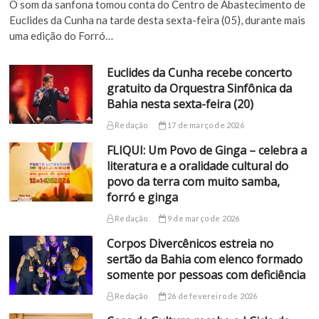
O som da sanfona tomou conta do Centro de Abastecimento de
Euclides da Cunha na tarde desta sexta-feira (05), durante mais
uma edição do Forró…
Euclides da Cunha recebe concerto
gratuito da Orquestra Sinfônica da
Bahia nesta sexta-feira (20)
Redação
17 de março de 2026
FLIQUI: Um Povo de Ginga – celebra a
literatura e a oralidade cultural do
povo da terra com muito samba,
forró e ginga
Redação
9 de março de 2026
Corpos Divercênicos estreia no
sertão da Bahia com elenco formado
somente por pessoas com deficiência
Redação
26 de fevereiro de 2026