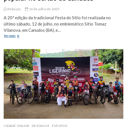
Redação
16 de julho de 2025
A 20ª edição da tradicional Festa do Sítio foi realizada no
último sábado, 12 de julho, no emblemático Sítio Tomaz
Vilanova, em Canudos (BA), e…
Festa
Ver mais
do
Sítio
reúne
cerca
de
2
mil
pessoas
e
celebra
a
força
da
cultura
popular
no
sertão de Canudos
CIDADE ONLINE
DESTAQUE
EVENTOS