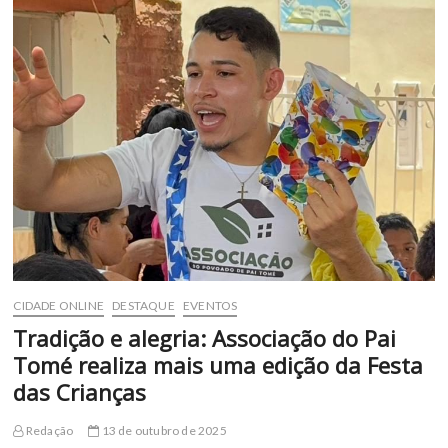
encanta
Euclides
da
Cunha
com
uma
noite
de
pura
arte
e
cinema
CIDADE ONLINE
DESTAQUE
EVENTOS
Tradição e alegria: Associação do Pai
Tomé realiza mais uma edição da Festa
das Crianças
Redação
13 de outubro de 2025