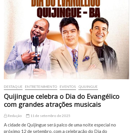
do
Evangélico
com
grande
evento
de
fé
e
adoração
DESTAQUE
ENTRETENIMENTO
EVENTOS
QUIJINGUE
Quijingue celebra o Dia do Evangélico
com grandes atrações musicais
Redação
11 de setembro de 2025
A cidade de Quijingue será palco de uma noite especial no
próximo 12 de setembro, com a celebração do Dia do