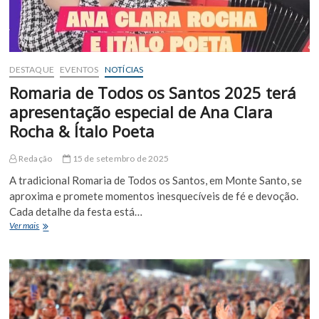
Bandolim
DESTAQUE
EVENTOS
NOTÍCIAS
Romaria de Todos os Santos 2025 terá
apresentação especial de Ana Clara
Rocha & Ítalo Poeta
Redação
15 de setembro de 2025
A tradicional Romaria de Todos os Santos, em Monte Santo, se
aproxima e promete momentos inesquecíveis de fé e devoção.
Cada detalhe da festa está…
Romaria
Ver mais
de
Todos
os
Santos
2025
terá
apresentação