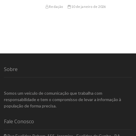
Redação
10 de janeiro de 2026
Sobre
Somos um veículo de comunicação que trabalha com
responsabilidade e tem o compromisso de levar a informação à
população de forma precisa.
Fale Conosco
Rua Euclides Rehem, 155. Jeremias - Euclides da Cunha - BA.