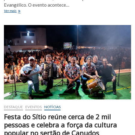
Evangélico. O evento acontece…
Quijingue
Ver mais
celebra
o
Dia
do
Evangélico
com
grandes
atrações
musicais
DESTAQUE
EVENTOS
NOTÍCIAS
Festa do Sítio reúne cerca de 2 mil
pessoas e celebra a força da cultura
popular no sertão de Canudos