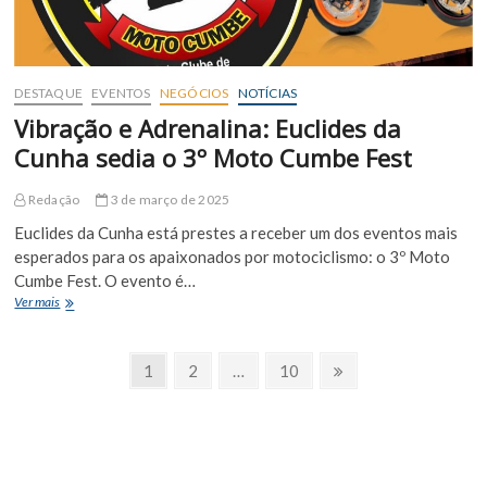
Cunha
DESTAQUE
EVENTOS
NEGÓCIOS
NOTÍCIAS
Vibração e Adrenalina: Euclides da
Cunha sedia o 3º Moto Cumbe Fest
Redação
3 de março de 2025
Euclides da Cunha está prestes a receber um dos eventos mais
esperados para os apaixonados por motociclismo: o 3º Moto
Cumbe Fest. O evento é…
Vibração
Ver mais
e
Adrenalina:
Paginação
Euclides
Page
Page
Page
Próxima
1
2
…
10
da
Página
de
Cunha
sedia
posts
o
3º
Moto