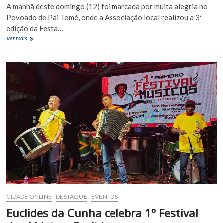
A manhã deste domingo (12) foi marcada por muita alegria no
Povoado de Pai Tomé, onde a Associação local realizou a 3ª
edição da Festa…
Tradição
Ver mais
e
alegria:
Associação
do
Pai
Tomé
realiza
mais
uma
edição
da
Festa
das
Crianças
CIDADE ONLINE
DESTAQUE
EVENTOS
Euclides da Cunha celebra 1º Festival