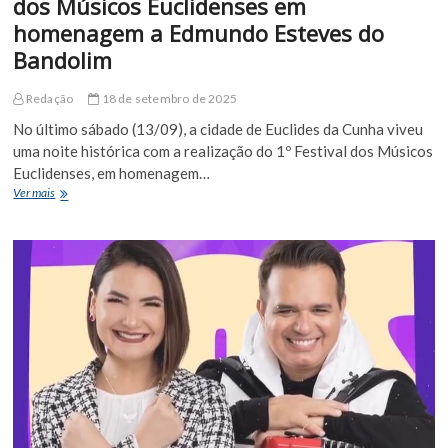
dos Músicos Euclidenses em
homenagem a Edmundo Esteves do
Bandolim
Redação
18 de setembro de 2025
No último sábado (13/09), a cidade de Euclides da Cunha viveu
uma noite histórica com a realização do 1º Festival dos Músicos
Euclidenses, em homenagem…
Euclides
Ver mais
da
Cunha
celebra
1º
Festival
dos
Músicos
Euclidenses
em
homenagem
a
Edmundo
Esteves
do