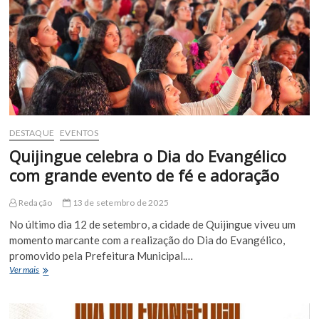
especial
de
Ana
Clara
Rocha
&
Ítalo
Poeta
DESTAQUE
EVENTOS
Quijingue celebra o Dia do Evangélico
com grande evento de fé e adoração
Redação
13 de setembro de 2025
No último dia 12 de setembro, a cidade de Quijingue viveu um
momento marcante com a realização do Dia do Evangélico,
promovido pela Prefeitura Municipal.…
Quijingue
Ver mais
celebra
o
Dia