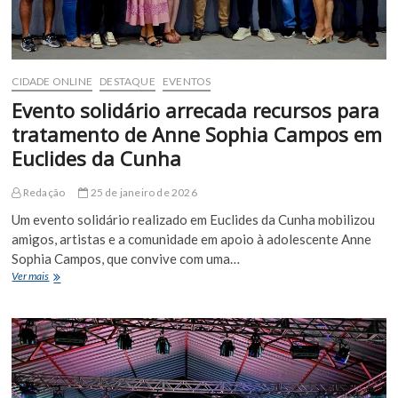
CIDADE ONLINE
DESTAQUE
EVENTOS
Evento solidário arrecada recursos para
tratamento de Anne Sophia Campos em
Euclides da Cunha
Redação
25 de janeiro de 2026
Um evento solidário realizado em Euclides da Cunha mobilizou
amigos, artistas e a comunidade em apoio à adolescente Anne
Sophia Campos, que convive com uma…
Evento
Ver mais
solidário
arrecada
recursos
para
tratamento
de
Anne