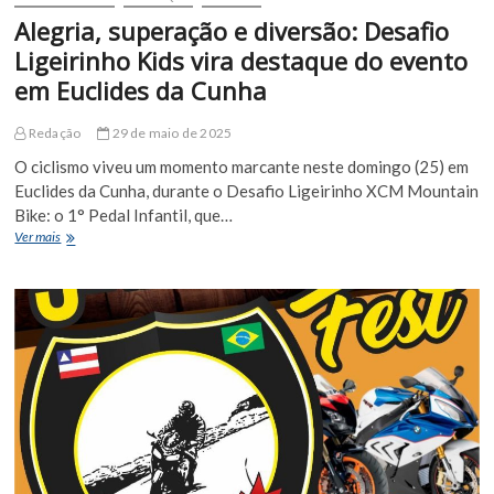
Alegria, superação e diversão: Desafio
Ligeirinho Kids vira destaque do evento
em Euclides da Cunha
Redação
29 de maio de 2025
O ciclismo viveu um momento marcante neste domingo (25) em
Euclides da Cunha, durante o Desafio Ligeirinho XCM Mountain
Bike: o 1° Pedal Infantil, que…
Alegria,
Ver mais
superação
e
diversão:
Desafio
Ligeirinho
Kids
vira
destaque
do
evento
em
Euclides
da