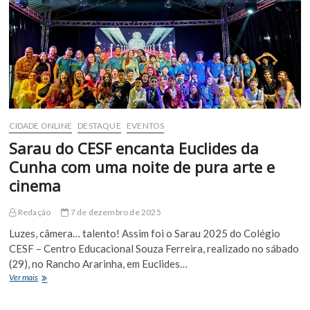
Sophia
Campos
em
Euclides
da
Cunha
CIDADE ONLINE
DESTAQUE
EVENTOS
Sarau do CESF encanta Euclides da
Cunha com uma noite de pura arte e
cinema
Redação
7 de dezembro de 2025
Luzes, câmera… talento! Assim foi o Sarau 2025 do Colégio
CESF – Centro Educacional Souza Ferreira, realizado no sábado
(29), no Rancho Ararinha, em Euclides…
Sarau
Ver mais
do
CESF