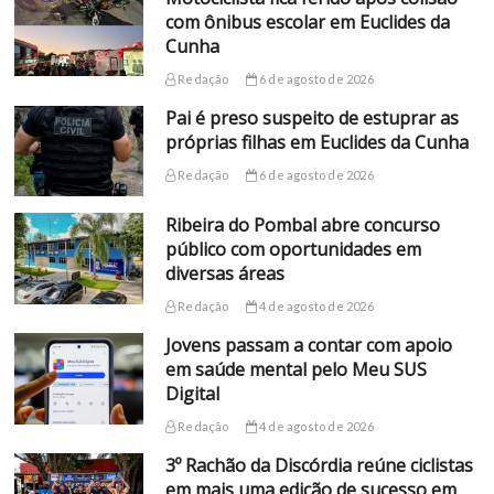
com ônibus escolar em Euclides da
Cunha
Redação
6 de agosto de 2026
Pai é preso suspeito de estuprar as
próprias filhas em Euclides da Cunha
Redação
6 de agosto de 2026
Ribeira do Pombal abre concurso
público com oportunidades em
diversas áreas
Redação
4 de agosto de 2026
Jovens passam a contar com apoio
em saúde mental pelo Meu SUS
Digital
Redação
4 de agosto de 2026
3º Rachão da Discórdia reúne ciclistas
em mais uma edição de sucesso em