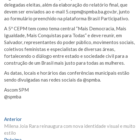
delegadas eleitas, além da elaboração do relatório final, que
devem ser enviados ao e-mail 5.cepm@spmba.ba.gov.br, junto
ao formulário preenchido na plataforma Brasil Participativo.
A 5ª CEPM tem como tema central “Mais Democracia, Mais
Igualdade, Mais Conquistas para Todas” e deve reunir, em
Salvador, representantes do poder público, movimentos sociais,
coletivos feministas e especialistas de diversas áreas,
fortalecendo o diálogo entre estado e sociedade civil para a
construção de um Brasil mais justo para todas as mulheres.
As datas, locais e horários das conferências municipais estão
sendo divulgadas nas redes sociais da @spmba.
Ascom SPM
@spmba
Navegação
Matéria
Anterior
Anterior:
Milena Joia Rara reinaugura com nova identidade visual e muito
de
estilo
Próxima
Próxima