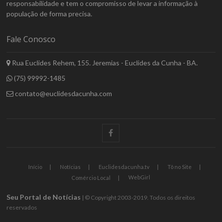
responsabilidade e tem o compromisso de levar a informação à
população de forma precisa.
Fale Conosco
Rua Euclides Rehem, 155. Jeremias - Euclides da Cunha - BA.
(75) 99992-1485
contato@euclidesdacunha.com
facebook
Início
Notícias
Euclidesdacunha.tv
Tô no Site
WebGirl
Comércio Local
Seu Portal de Notícias
| © Copyright 2003-2019. Todos os direitos
reservados