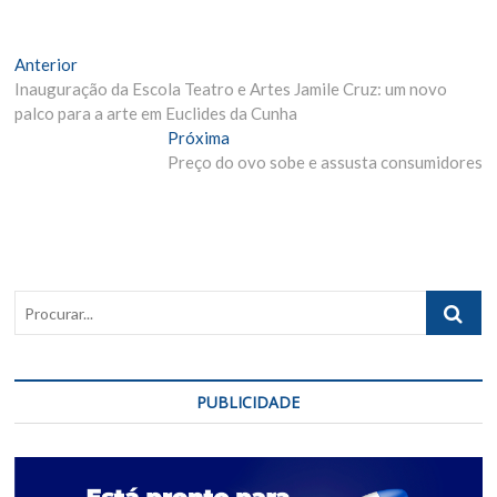
Navegação
Matéria
Anterior
Anterior:
Inauguração da Escola Teatro e Artes Jamile Cruz: um novo
de
palco para a arte em Euclides da Cunha
Post
Próxima
Próxima
Materia:
Preço do ovo sobe e assusta consumidores
Procurar..
PUBLICIDADE