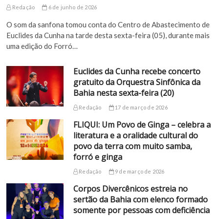
Redação
6 de junho de 2026
O som da sanfona tomou conta do Centro de Abastecimento de
Euclides da Cunha na tarde desta sexta-feira (05), durante mais
uma edição do Forró…
Euclides da Cunha recebe concerto
gratuito da Orquestra Sinfônica da
Bahia nesta sexta-feira (20)
Redação
17 de março de 2026
FLIQUI: Um Povo de Ginga – celebra a
literatura e a oralidade cultural do
povo da terra com muito samba,
forró e ginga
Redação
9 de março de 2026
Corpos Divercênicos estreia no
sertão da Bahia com elenco formado
somente por pessoas com deficiência