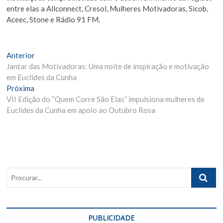
entre elas a Allconnect, Cresol, Mulheres Motivadoras, Sicob,
Aceec, Stone e Rádio 91 FM.
Navegação
Matéria
Anterior
Anterior:
Jantar das Motivadoras: Uma noite de inspiração e motivação
de
em Euclides da Cunha
Post
Próxima
Próxima
Materia:
VII Edição do “Quem Corre São Elas” impulsiona mulheres de
Euclides da Cunha em apoio ao Outubro Rosa
Procurar..
PUBLICIDADE