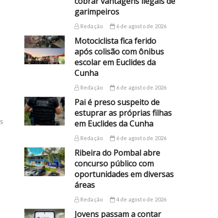
cobrar vantagens ilegais de
garimpeiros
Redação
6 de agosto de 2026
Motociclista fica ferido
após colisão com ônibus
escolar em Euclides da
Cunha
Redação
6 de agosto de 2026
Pai é preso suspeito de
estuprar as próprias filhas
es
em Euclides da Cunha
Redação
6 de agosto de 2026
Ribeira do Pombal abre
concurso público com
oportunidades em diversas
áreas
Redação
4 de agosto de 2026
Jovens passam a contar