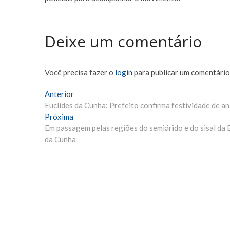
Deixe um comentário
Você precisa fazer o
login
para publicar um comentário
Navegação
Matéria
Anterior
Anterior:
Euclides da Cunha: Prefeito confirma festividade de an
de
Próxima
Próxima
Post
Materia:
Em passagem pelas regiões do semiárido e do sisal da 
da Cunha