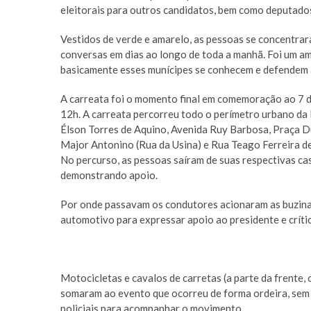
eleitorais para outros candidatos, bem como deputados
Vestidos de verde e amarelo, as pessoas se concentra
conversas em dias ao longo de toda a manhã. Foi um am
basicamente esses munícipes se conhecem e defendem a
A carreata foi o momento final em comemoração ao 7 d
12h. A carreata percorreu todo o perímetro urbano da
Élson Torres de Aquino, Avenida Ruy Barbosa, Praça 
Major Antonino (Rua da Usina) e Rua Teago Ferreira d
No percurso, as pessoas saíram de suas respectivas cas
demonstrando apoio.
Por onde passavam os condutores acionaram as buzinas 
automotivo para expressar apoio ao presidente e crítica
Motocicletas e cavalos de carretas (a parte da frente, 
somaram ao evento que ocorreu de forma ordeira, sem q
policiais para acompanhar o movimento.