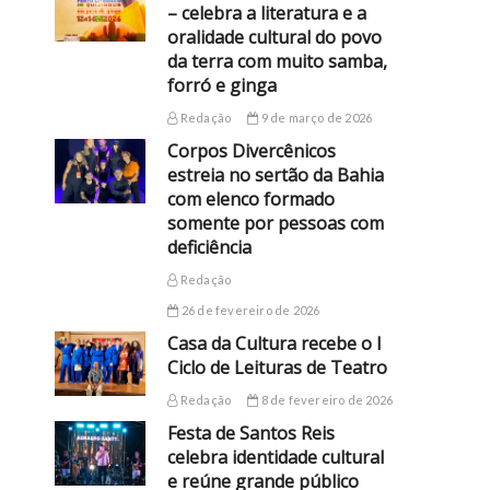
– celebra a literatura e a
oralidade cultural do povo
da terra com muito samba,
forró e ginga
Redação
9 de março de 2026
Corpos Divercênicos
estreia no sertão da Bahia
com elenco formado
somente por pessoas com
deficiência
Redação
26 de fevereiro de 2026
Casa da Cultura recebe o I
Ciclo de Leituras de Teatro
Redação
8 de fevereiro de 2026
Festa de Santos Reis
celebra identidade cultural
e reúne grande público