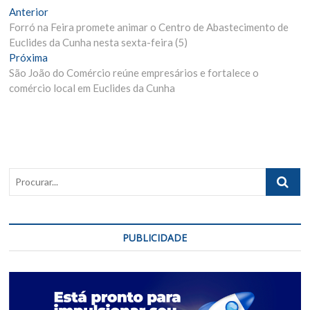
Navegação
Matéria
Anterior
Anterior:
Forró na Feira promete animar o Centro de Abastecimento de
de
Euclides da Cunha nesta sexta-feira (5)
Post
Próxima
Próxima
Materia:
São João do Comércio reúne empresários e fortalece o
comércio local em Euclides da Cunha
Procurar..
PUBLICIDADE