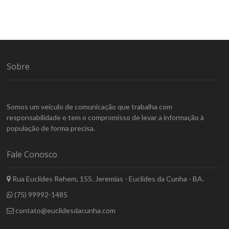
Sobre
Somos um veículo de comunicação que trabalha com
responsabilidade e tem o compromisso de levar a informação à
população de forma precisa.
Fale Conosco
Rua Euclides Rehem, 155. Jeremias - Euclides da Cunha - BA.
(75) 99992-1485
contato@euclidesdacunha.com