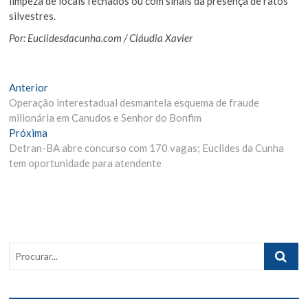
limpeza de locais fechados ou com sinais da presença de ratos
silvestres.
Por: Euclidesdacunha.com / Cláudia Xavier
Navegação
Matéria
Anterior
Anterior:
Operação interestadual desmantela esquema de fraude
de
milionária em Canudos e Senhor do Bonfim
Post
Próxima
Próxima
Materia:
Detran-BA abre concurso com 170 vagas; Euclides da Cunha
tem oportunidade para atendente
Procurar..